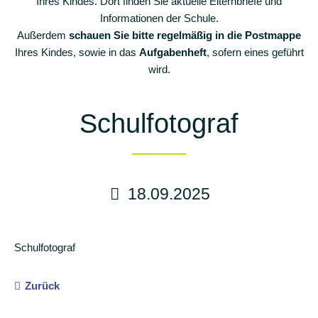
Ihres Kindes. Dort finden Sie aktuelle Elternbriefe und
Schulkonzept
Informationen der Schule.
Eingangsphase
Außerdem
schauen Sie bitte regelmäßig in die Postmappe
Ihres Kindes, sowie in das
Aufgabenheft
, sofern eines geführt
Inklusion
wird.
Schulsozialarbeit
Schulfotograf
Schulassistenz
Schulprogramm
Enrichment-
Programm
18.09.2025
Betreuung
Schulverein
Schulfotograf
Aktuelles
Zurück
Termine