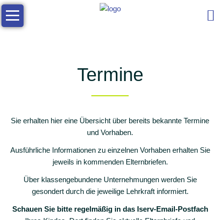
Navigation
Die
überspringen
Schule
Allgemeine
Infos
Termine
Kontakt
Das
Schulleben
Sie erhalten hier eine Übersicht über bereits bekannte Termine
Team
und Vorhaben.
Soziales
Ausführliche Informationen zu einzelnen Vorhaben erhalten Sie
jeweils in kommenden Elternbriefen.
Zusammenarbeit
Über klassengebundene Unternehmungen werden Sie
Arbeitsgemeinschaften
gesondert durch die jeweilige Lehrkraft informiert.
Elternmitarbeit
Schauen Sie bitte regelmäßig in das Iserv-Email-Postfach