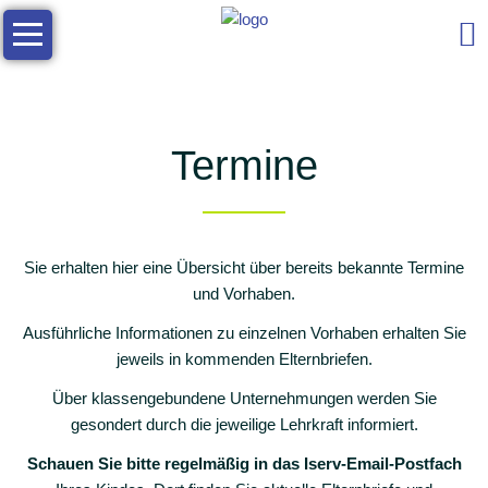
Navigation
Die
überspringen
Schule
Allgemeine
Infos
Termine
Kontakt
Das
Schulleben
Sie erhalten hier eine Übersicht über bereits bekannte Termine
Team
und Vorhaben.
Soziales
Ausführliche Informationen zu einzelnen Vorhaben erhalten Sie
jeweils in kommenden Elternbriefen.
Zusammenarbeit
Über klassengebundene Unternehmungen werden Sie
Arbeitsgemeinschaften
gesondert durch die jeweilige Lehrkraft informiert.
Elternmitarbeit
Schauen Sie bitte regelmäßig in das Iserv-Email-Postfach