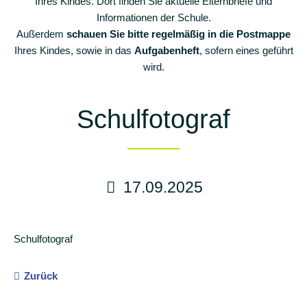
Ihres Kindes. Dort finden Sie aktuelle Elternbriefe und
Schulkonzept
Informationen der Schule.
Eingangsphase
Außerdem
schauen Sie bitte regelmäßig in die Postmappe
Ihres Kindes, sowie in das
Aufgabenheft
, sofern eines geführt
Inklusion
wird.
Schulsozialarbeit
Schulfotograf
Schulassistenz
Schulprogramm
Enrichment-
Programm
17.09.2025
Betreuung
Schulverein
Schulfotograf
Aktuelles
Zurück
Termine