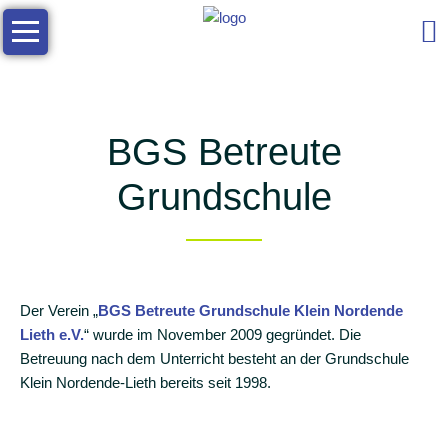
Navigation
Die
überspringen
Schule
Allgemeine
Infos
BGS Betreute
Kontakt
Grundschule
Das
Schulleben
Team
Soziales
Der Verein „
BGS Betreute Grundschule Klein Nordende
Zusammenarbeit
Lieth e.V.
“ wurde im November 2009 gegründet. Die
Betreuung nach dem Unterricht besteht an der Grundschule
Arbeitsgemeinschaften
Klein Nordende-Lieth bereits seit 1998.
Elternmitarbeit